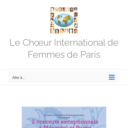
Passer
au
contenu
Le Chœur International de
Femmes de Paris
Aller à...
Voir
l'image
agrandie