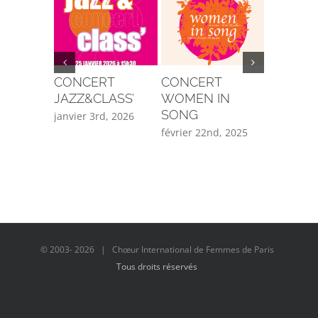
CONCERT
CONCERT
Concer
JAZZ&CLASS’
WOMEN IN
& Rythm
SONG
juin 202
janvier 3rd, 2026
février 22nd, 2025
mai 29th, 
© 2003-
2026 | Chœur International de Femmes de Paris
Tous droits réservés