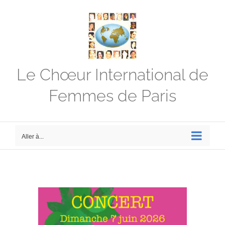
Passer
au
contenu
Le Chœur International de
Femmes de Paris
Aller à...
Voir
l'image
agrandie