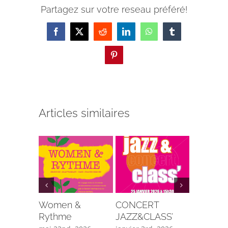
Partagez sur votre reseau préféré!
Facebook
X
Reddit
LinkedIn
WhatsApp
Tumblr
Pinterest
Articles similaires
Women &
CONCERT
CONCE
Rythme
JAZZ&CLASS’
WOMEN