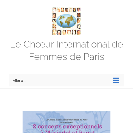
Passer
au
contenu
Le Chœur International de
Femmes de Paris
Aller à...
Voir
l'image
agrandie