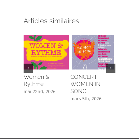
Articles similaires
Women &
CONCERT
CONCE
Rythme
WOMEN IN
JAZZ&C
SONG
mai 22nd, 2026
janvier 3r
mars 5th, 2026