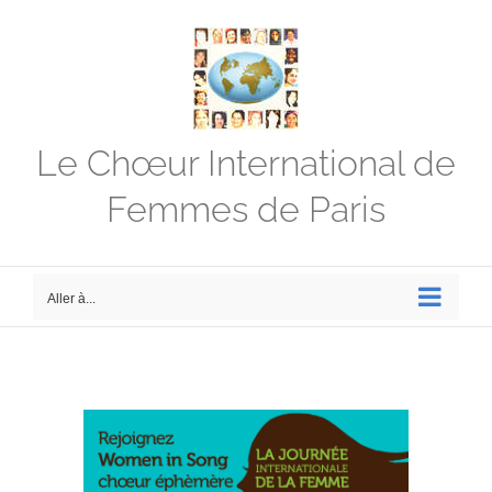
Passer
au
contenu
Le Chœur International de
Femmes de Paris
Aller à...
Voir
l'image
agrandie