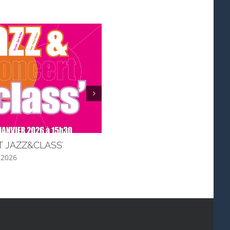
 JAZZ&CLASS’
WOMEN & RYTHME
, 2026
juin 3rd, 2025