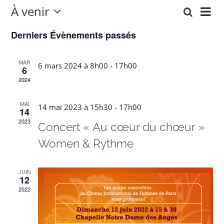
À venir
Nav
Recherc
Reche
Liste
Sélectionnez
de
Derniers Évènements passés
une
et
date.
vu
naviga
MAR
6 mars 2024 à 8h00
-
17h00
6
Év
de
2024
vues
MAI
14 mai 2023 à 15h30
-
17h00
14
Évène
2023
Concert « Au cœur du chœur »
Women & Rythme
JUIN
12
2022