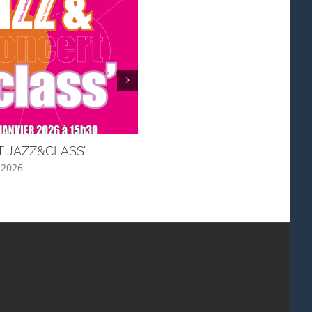
 JAZZ&CLASS’
WOMEN & RYTHME
, 2026
juin 3rd, 2025