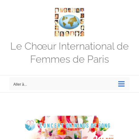
Passer
au
contenu
Le Chœur International de
Femmes de Paris
Aller à...
Voir
l'image
agrandie