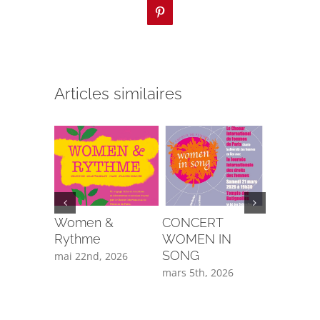
Pinterest
Articles similaires
Women &
CONCERT
CONCE
Rythme
WOMEN IN
JAZZ&C
SONG
mai 22nd, 2026
janvier 3r
mars 5th, 2026