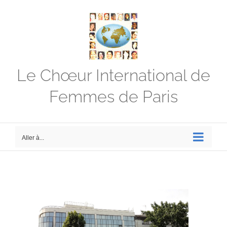
Passer
au
contenu
Le Chœur International de
Femmes de Paris
Aller à...
Voir
l'image
agrandie