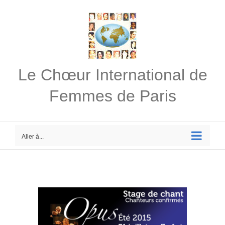
Passer
au
contenu
Le Chœur International de
Femmes de Paris
Aller à...
Voir
l'image
agrandie