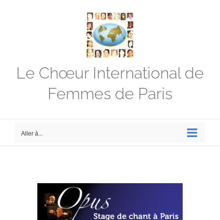
Passer
au
contenu
Le Chœur International de
Femmes de Paris
Aller à...
Voir
l'image
agrandie