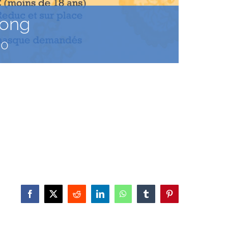
Song
00
Facebook
X
Reddit
LinkedIn
WhatsApp
Tumblr
Pinterest