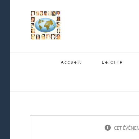
Passer
au
contenu
Accueil
Le CIFP
CET ÉVÈNEM