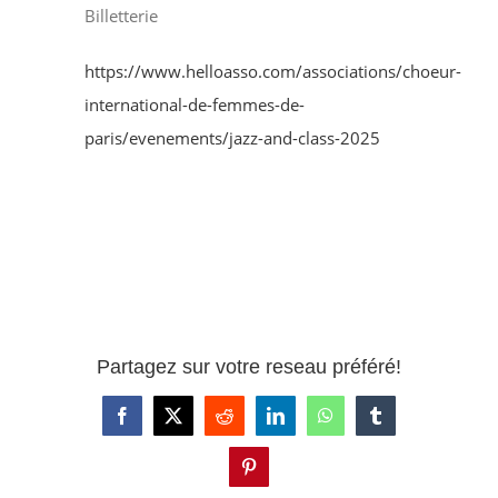
Billetterie
https://www.helloasso.com/associations/choeur-
international-de-femmes-de-
paris/evenements/jazz-and-class-2025
Partagez sur votre reseau préféré!
Facebook
X
Reddit
LinkedIn
WhatsApp
Tumblr
Pinterest