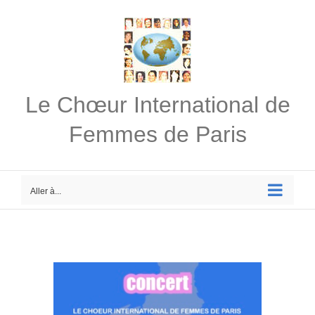
Passer
au
contenu
Le Chœur International de
Femmes de Paris
Aller à...
Voir
l'image
agrandie