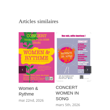
Articles similaires
CONCERT
Women &
CONCE
WOMEN IN
Rythme
JAZZ&C
SONG
mai 22nd, 2026
janvier 3r
mars 5th, 2026